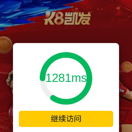
1281ms